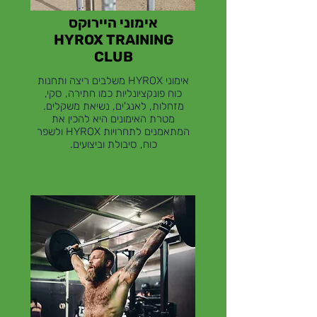
אימוני היירוקס
HYROX TRAINING
CLUB
אימוני HYROX משלבים ריצה ותחנות
כוח פונקציונליות כמו חתירה, סקי,
מזחלות, לאנג'ים, נשיאת משקלים.
מטרת האימונים היא להכין את
המתאמנים לתחרויות HYROX ולשפר
כוח, סיבולת וביצועים.