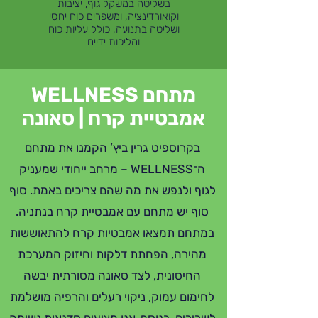
בשליטה במשקל גוף, יציבות
וקואורדינציה, ומשפרים כוח יחסי
ושליטה בתנועה, כולל עליות כוח
והליכות ידיים
מתחם WELLNESS
אמבטיית קרח | סאונה
בקרוספיט גרין ביץ’ הקמנו את מתחם
ה־WELLNESS – מרחב ייחודי שמעניק
לגוף ולנפש את מה שהם צריכים באמת. סוף
סוף יש מתחם עם אמבטיית קרח בנתניה.
במתחם תמצאו אמבטיות קרח להתאוששות
מהירה, הפחתת דלקות וחיזוק המערכת
החיסונית, לצד סאונה מסורתית יבשה
לחימום עמוק, ניקוי רעלים והרפיה מושלמת