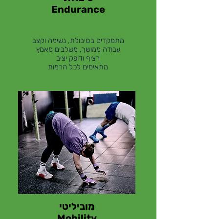
Endurance
מתמקדים בסיבולת, נשימה וקצב
עבודה ממושך, משלבים מאמץ
רציף ודופק יציב
מתאימים לכל הרמות
מוביליטי
Mobility