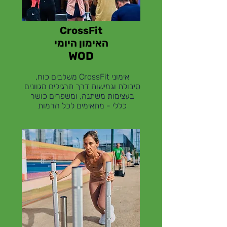
CrossFit
האימון היומי
WOD
אימוני CrossFit משלבים כוח,
סיבולת וגמישות דרך תרגילים מגוונים
בעצימות משתנה, ומשפרים כושר
כללי - מתאימים לכל הרמות